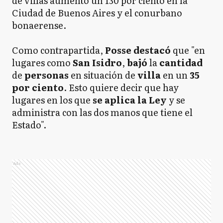
de villas aumentó un 130 por ciento en la
Ciudad de Buenos Aires y el conurbano
bonaerense.
Como contrapartida,
Posse destacó
que "en
lugares como
San Isidro
,
bajó
la
cantidad
de
personas
en situación de
villa
en un
35
por ciento
. Esto quiere decir que hay
lugares en los que
se aplica la Ley
y se
administra con las dos manos que tiene el
Estado".
Ads