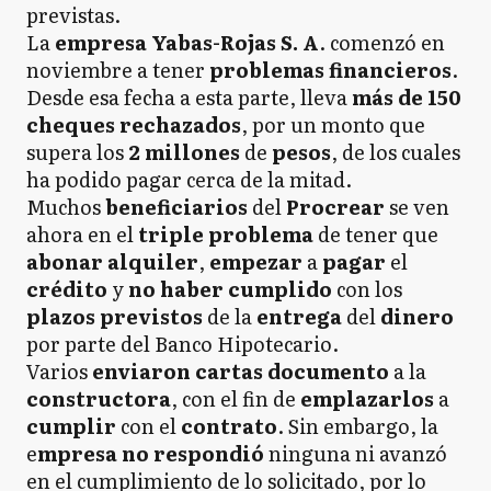
previstas.
La
empresa Yabas-Rojas S. A
. comenzó en
noviembre a tener
problemas financieros
.
Desde esa fecha a esta parte, lleva
más de 150
cheques rechazados
, por un monto que
supera los
2 millones
de
pesos
, de los cuales
ha podido pagar cerca de la mitad.
Muchos
beneficiarios
del
Procrear
se ven
ahora en el
triple problema
de tener que
abonar alquiler
,
empezar
a
pagar
el
crédito
y
no haber cumplido
con los
plazos
previstos
de la
entrega
del
dinero
por parte del Banco Hipotecario.
Varios
enviaron cartas documento
a la
constructora
, con el fin de
emplazarlos
a
cumplir
con el
contrato
. Sin embargo, la
e
mpresa no respondió
ninguna ni avanzó
en el cumplimiento de lo solicitado, por lo