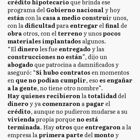
crédito hipotecario
que brinda ese
programa del
Gobierno nacional
y hoy
están
con la
casa a medio construi
r unos,
con la
dificultad
para
entregar
el
final
de
obra
otros, con el
terreno
y unos
pocos
materiales implantados
algunos.
“El
dinero
les fue
entregado
y las
construcciones
no están
”, dijo un
abogado
que patrocina a damnificados y
aseguró: “
Si hubo contratos
en momentos
en
que no podían cumplir
, eso
es engañar
a la gente
, no tiene otro nombre”.
Hay quienes
recibieron
la
totalidad
del
dinero
y ya
comenzaron
a
pagar
el
crédito
, aunque no pudieron mudarse a su
vivienda
propia porque
no está
terminada
. Hay
otros
que
entregaron
a la
empresa la
primera parte
del
monto
y