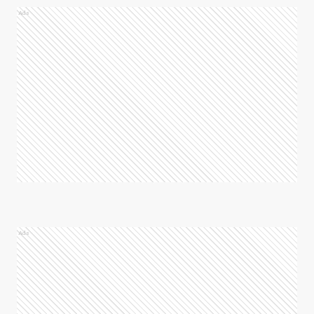
Ads
Ads