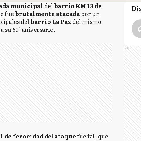
ada municipal
del
barrio KM 13 de
Di
ue fue
brutalmente atacada
por un
cipales del
barrio La Paz
del mismo
ba su 59° aniversario.
Ads
l de ferocidad
del
ataque
fue tal, que