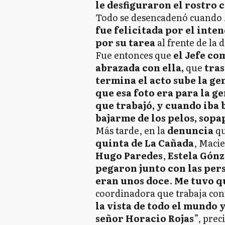
le desfiguraron el rostro 
Todo se desencadenó cuando
fue felicitada por el inte
por su tarea
al frente de la
Fue entonces que
el Jefe co
abrazada con ella,
que
tras
termina el acto sube la ge
que esa foto era para la g
que trabajó, y cuando iba
bajarme de los pelos, sopa
Más tarde, en la
denuncia
qu
quinta de La Cañada
, Macie
Hugo Paredes
,
Estela Gónz
pegaron junto con las pers
eran unos doce
.
Me tuvo q
coordinadora que trabaja con
la vista de todo el mundo 
señor Horacio Rojas
”, prec