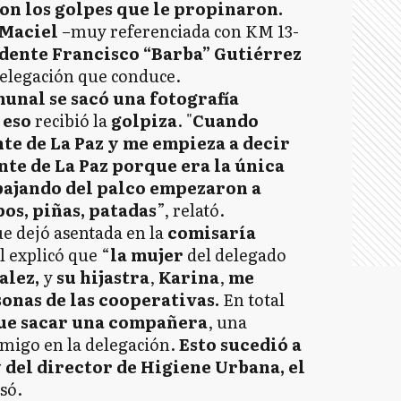
con los golpes que le propinaron.
Maciel
–muy referenciada con KM 13-
ndente Francisco “Barba” Gutiérrez
 delegación que conduce.
munal se sacó una fotografía
 eso
recibió la
golpiza
. "
Cuando
nte de La Paz y me empieza a decir
ente de La Paz porque era la única
 bajando del palco empezaron a
pos, piñas, patadas
”, relató.
e dejó asentada en la
comisaría
l explicó que “
la mujer
del delegado
alez,
y
su hijastra
,
Karina
,
me
onas de las cooperativas.
En total
ue sacar una compañera
, una
migo en la delegación.
Esto sucedió a
y del director de Higiene Urbana, el
isó.