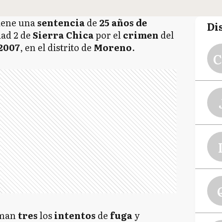
tiene una
sentencia
de
25 años de
Di
dad 2 de
Sierra Chica
por el
crimen
del
2007
, en el distrito de
Moreno
.
C
uman
tres
los
intentos
de
fuga
y