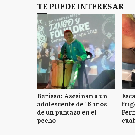
TE PUEDE INTERESAR
Berisso: Asesinan a un
Esc
adolescente de 16 años
frig
de un puntazo en el
Fern
pecho
cuat