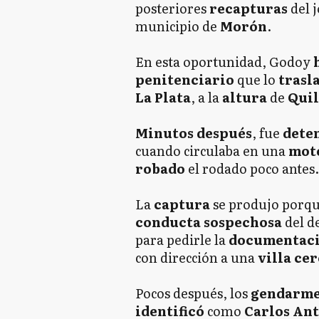
posteriores
recapturas
del 
municipio de
Morón
.
En esta oportunidad, Godoy
penitenciario
que lo
trasl
La Plata
, a la
altura
de
Qui
Minutos después
, fue
dete
cuando circulaba en una
mot
robado
el rodado poco antes.
La
captura
se produjo porqu
conducta sospechosa
del d
para pedirle la
documentac
con dirección a una
villa ce
Pocos después, los
gendarme
identificó
como
Carlos An