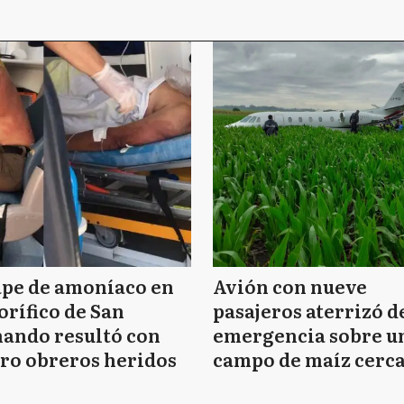
ape de amoníaco en
Avión con nueve
orífico de San
pasajeros aterrizó d
ando resultó con
emergencia sobre u
ro obreros heridos
campo de maíz cerca
Mar del Plata