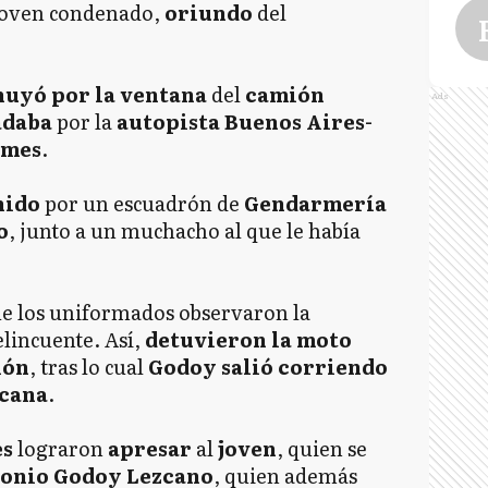
joven condenado,
oriundo
del
huyó por la ventana
del
camión
Ads
adaba
por la
autopista Buenos Aires-
lmes
.
nido
por un escuadrón de
Gendarmería
o
, junto a un muchacho al que le había
e los uniformados observaron la
elincuente. Así,
detuvieron la moto
ión
, tras lo cual
Godoy salió corriendo
rcana
.
s
lograron
apresar
al
joven
, quien se
tonio Godoy Lezcano
, quien además