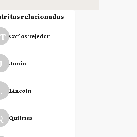
stritos relacionados
T
Carlos Tejedor
J
Junín
L
Lincoln
Q
Quilmes