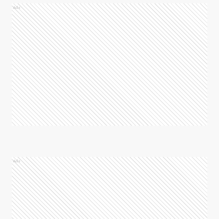
Ads
Ads