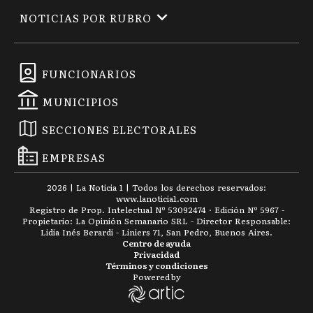
NOTICIAS POR RUBRO
FUNCIONARIOS
MUNICIPIOS
SECCIONES ELECTORALES
EMPRESAS
2026
|
La Noticia 1
| Todos los derechos reservados:
www.
lanoticia1.com
Registro de Prop. Intelectual Nº 53092474 · Edición Nº
5967
-
Propietario: La Opinión Semanario SRL - Director Responsable:
Lidia Inés Berardi - Liniers 71, San Pedro, Buenos Aires.
Centro de ayuda
Privacidad
Términos y condiciones
Powered by