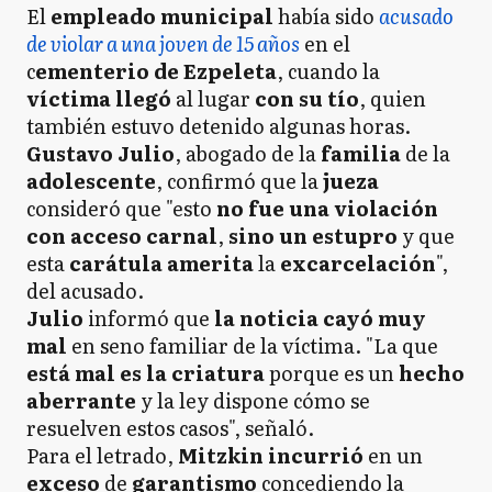
El
empleado municipal
había sido
acusado
de violar a una joven de 15 años
en el
c
ementerio de Ezpeleta
, cuando la
víctima llegó
al lugar
con su tío
, quien
también estuvo detenido algunas horas.
Gustavo Julio
, abogado de la
familia
de la
adolescente
, confirmó que la
jueza
consideró que "esto
no fue una violación
con acceso carnal
,
sino un estupro
y que
esta
carátula
amerita
la
excarcelación
",
del acusado.
Julio
informó que
la noticia cayó muy
mal
en seno familiar de la víctima. "La que
está mal es la criatura
porque es un
hecho
aberrante
y la ley dispone cómo se
resuelven estos casos", señaló.
Para el letrado,
Mitzkin incurrió
en un
exceso
de
garantismo
concediendo la