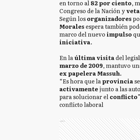
en torno al
82 por ciento
, m
Congreso de la Nación y
vet
Según los
organizadores
po
Morales
espera también po
marco del nuevo
impulso
qu
iniciativa
.
En la
última visita
del legis
marzo de 2009
, mantuvo u
ex papelera Massuh.
“Es hora que la
provincia
s
activamente
junto a las aut
para solucionar el
conflicto
conflicto laboral
Ads