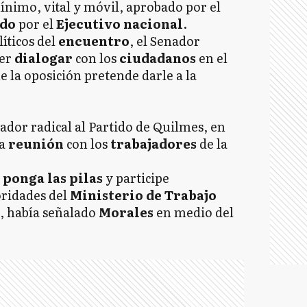
ínimo, vital y móvil, aprobado por el
ado
por el
Ejecutivo nacional
.
líticos del
encuentro
, el Senador
der
dialogar
con los
ciudadanos
en el
e la oposición pretende darle a la
lador radical al Partido de Quilmes, en
na
reunión
con los
trabajadores
de la
e
ponga las pilas
y participe
oridades del
Ministerio de Trabajo
”, había señalado
Morales
en medio del