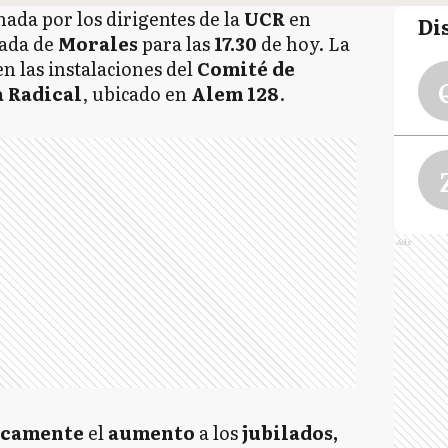
ada por los dirigentes de la
UCR
en
Di
gada de
Morales
para las
17.30
de hoy. La
n las instalaciones del
Comité de
a Radical
, ubicado en
Alem 128
.
Ads
icamente
el
aumento
a los
jubilados,