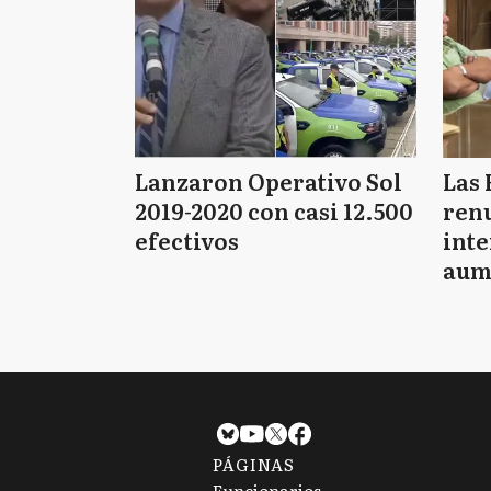
Lanzaron Operativo Sol
Las 
2019-2020 con casi 12.500
renu
efectivos
int
aum
pago
PÁGINAS
Funcionarios