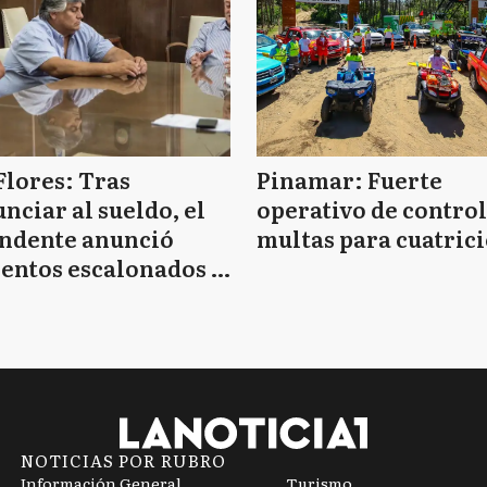
Flores: Tras
Pinamar: Fuerte
nciar al sueldo, el
operativo de control
endente anunció
multas para cuatrici
entos escalonados y
 de bono sin fecha
NOTICIAS POR RUBRO
Información General
Turismo