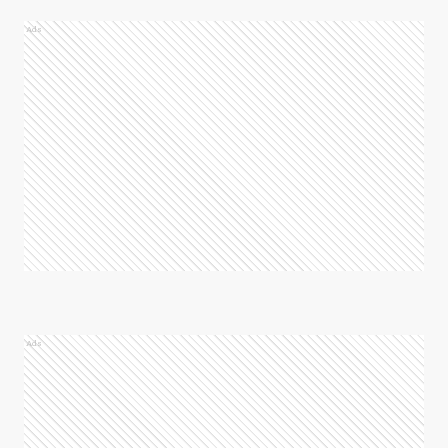
Ads
Ads