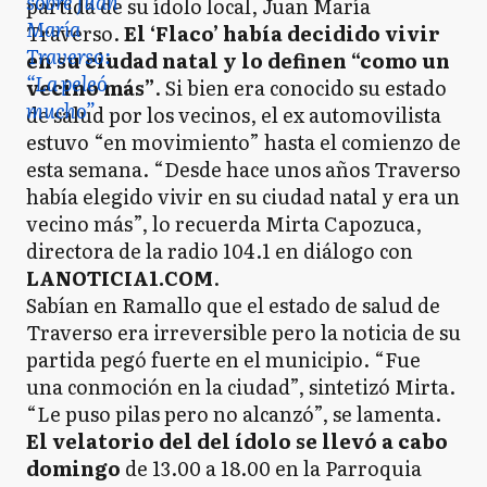
partida de su ídolo local, Juan María
Traverso.
El ‘Flaco’ había decidido vivir
en su ciudad natal y lo definen “como un
vecino más”
. Si bien era conocido su estado
de salud por los vecinos, el ex automovilista
estuvo “en movimiento” hasta el comienzo de
esta semana. “Desde hace unos años Traverso
había elegido vivir en su ciudad natal y era un
vecino más”, lo recuerda Mirta Capozuca,
directora de la radio 104.1 en diálogo con
LANOTICIA1.COM
.
Sabían en Ramallo que el estado de salud de
Traverso era irreversible pero la noticia de su
partida pegó fuerte en el municipio. “Fue
una conmoción en la ciudad”, sintetizó Mirta.
“Le puso pilas pero no alcanzó”, se lamenta.
El velatorio del del ídolo se llevó a cabo
domingo
de 13.00 a 18.00 en la Parroquia