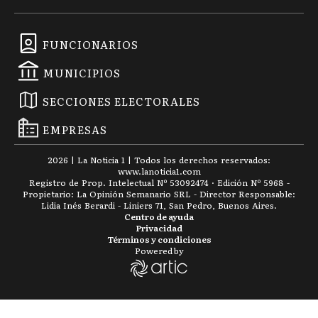
FUNCIONARIOS
MUNICIPIOS
SECCIONES ELECTORALES
EMPRESAS
2026
|
La Noticia 1
| Todos los derechos reservados:
www.
lanoticia1.com
Registro de Prop. Intelectual Nº 53092474 · Edición Nº
5968
-
Propietario: La Opinión Semanario SRL - Director Responsable:
Lidia Inés Berardi - Liniers 71, San Pedro, Buenos Aires.
Centro de ayuda
Privacidad
Términos y condiciones
Powered by
En General Pueyrredón lanzaron campaña de restitución vo