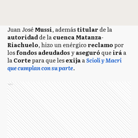
Juan José
Mussi
, además
titular
de la
autoridad
de la
cuenca Matanza
-
Riachuelo
, hizo un enérgico
reclamo
por
los
fondos adeudados
y
aseguró
que
irá
a
la
Corte
para que les
exija
a
Scioli y Macri
que cumplan con su parte
.
Ads