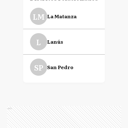
LM
La Matanza
L
Lanús
SP
San Pedro
Ads