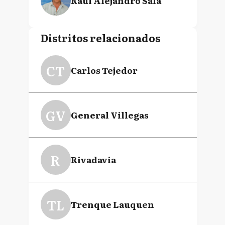
Raúl Alejandro Sala
Distritos relacionados
CT
Carlos Tejedor
GV
General Villegas
R
Rivadavia
TL
Trenque Lauquen