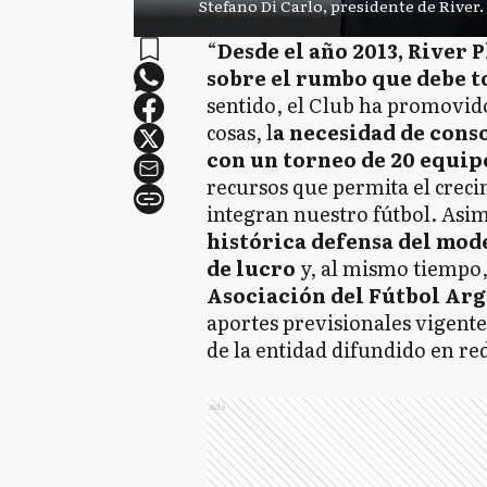
Stefano Di Carlo, presidente de River.
“
Desde el año 2013, River 
sobre el rumbo que debe t
sentido, el Club ha promovid
cosas, l
a necesidad de cons
con un torneo de 20 equip
recursos que permita el creci
integran nuestro fútbol. As
histórica defensa del mode
de lucro
y, al mismo tiempo
Asociación del Fútbol Ar
aportes previsionales vigente
de la entidad difundido en red
Ads