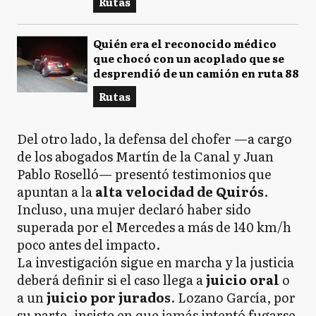
Rutas
Quién era el reconocido médico
que chocó con un acoplado que se
desprendió de un camión en ruta 88
Rutas
Del otro lado, la defensa del chofer —a cargo
de los abogados Martín de la Canal y Juan
Pablo Roselló— presentó testimonios que
apuntan a la
alta velocidad de Quirós
.
Incluso, una mujer declaró haber sido
superada por el Mercedes a más de 140 km/h
poco antes del impacto.
La investigación sigue en marcha y la justicia
deberá definir si el caso llega a
juicio oral
o
a un
juicio por jurados
. Lozano García, por
su parte, insiste en que jamás intentó fugarse