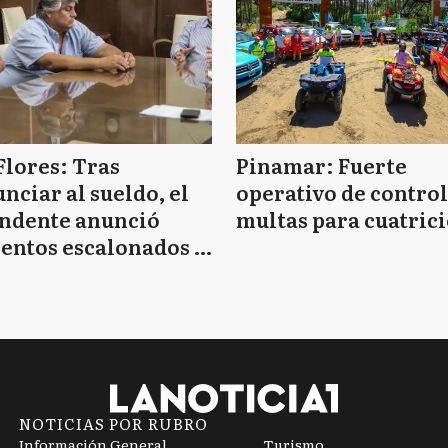
Flores: Tras
Pinamar: Fuerte
nciar al sueldo, el
operativo de control
endente anunció
multas para cuatrici
entos escalonados y
 de bono sin fecha
NOTICIAS POR RUBRO
Información General
Turismo