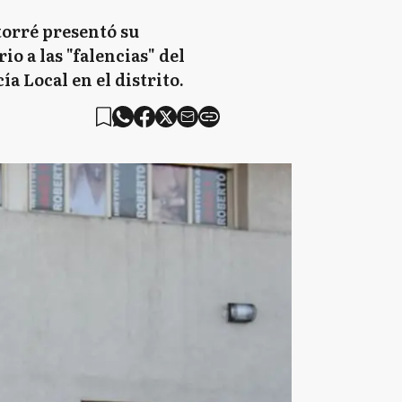
torré presentó su
o a las "falencias" del
a Local en el distrito.