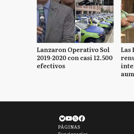
Lanzaron Operativo Sol
Las 
2019-2020 con casi 12.500
renu
efectivos
int
aum
pago
PÁGINAS
Funcionarios