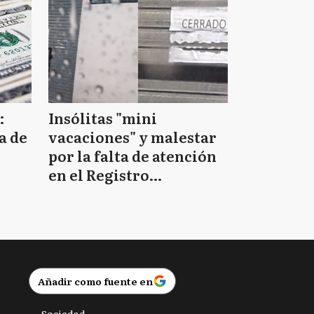
:
Insólitas "mini
a de
vacaciones" y malestar
por la falta de atención
en el Registro
Provincial de las
Personas
Añadir como fuente en
Sociedad