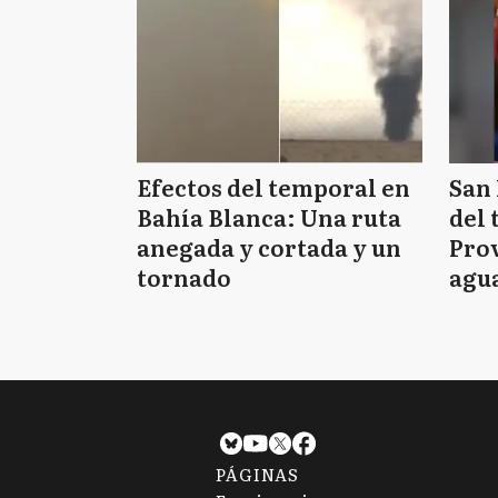
Efectos del temporal en
San 
Bahía Blanca: Una ruta
del 
anegada y cortada y un
Prov
tornado
agua
tie
PÁGINAS