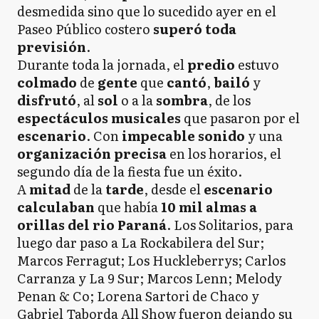
desmedida sino que lo sucedido ayer en el
Paseo Público costero
superó
toda
previsión
.
Durante toda la jornada, el
predio
estuvo
colmado
de
gente
que
cantó
,
bailó
y
disfrutó
, al
sol
o a la
sombra
, de los
espectáculos
musicales
que pasaron por el
escenario
. Con
impecable
sonido
y una
organización precisa
en los horarios, el
segundo día de la fiesta fue un éxito.
A
mitad
de la
tarde
, desde el
escenario
calculaban
que había
10 mil almas a
orillas del rio Paraná
. Los Solitarios, para
luego dar paso a La Rockabilera del Sur;
Marcos Ferragut; Los Huckleberrys; Carlos
Carranza y La 9 Sur; Marcos Lenn; Melody
Penan & Co; Lorena Sartori de Chaco y
Gabriel Taborda All Show fueron dejando su