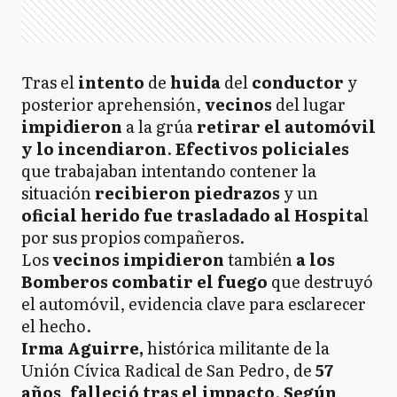
Tras el
intento
de
huida
del
conductor
y
posterior aprehensión,
vecinos
del lugar
impidieron
a la grúa
retirar el automóvil
y lo incendiaron
.
Efectivos
policiales
que trabajaban intentando contener la
situación
recibieron piedrazos
y un
oficial
herido
fue trasladado al Hospita
l
por sus propios compañeros.
Los
vecinos
impidieron
también
a los
Bomberos combatir el fuego
que destruyó
el automóvil, evidencia clave para esclarecer
el hecho.
Irma Aguirre,
histórica militante de la
Unión Cívica Radical de San Pedro, de
57
años
,
falleció tras el impacto
.
Según