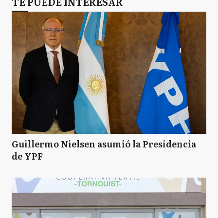
P
TE PUEDE INTERESAR
Patagones
P
Puan
S
Saavedra
T
Tornquist
Guillermo Nielsen asumió la Presidencia
de YPF
V
Villarino