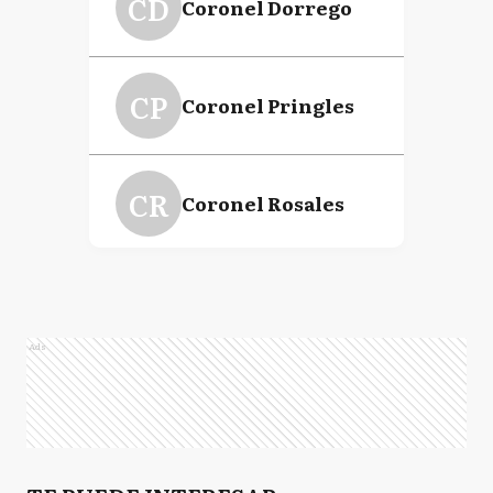
CD
Coronel Dorrego
CP
Coronel Pringles
CR
Coronel Rosales
CS
Coronel Suarez
Ads
G
Guaminí