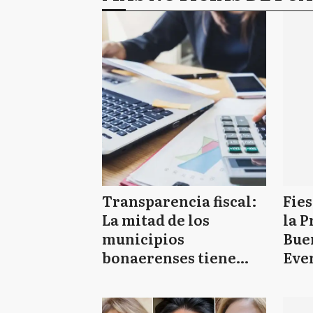
Transparencia fiscal:
Fies
La mitad de los
la P
municipios
Bue
bonaerenses tiene
Even
cumplimiento medio a
grat
nulo en brindar
juni