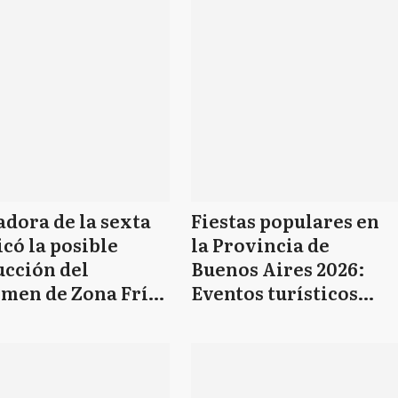
dora de la sexta
Fiestas populares en
icó la posible
la Provincia de
ucción del
Buenos Aires 2026:
imen de Zona Fría:
Eventos turísticos
una necesidad
gratuitos del 30 de
 nuestra región"
abril al 7 de mayo