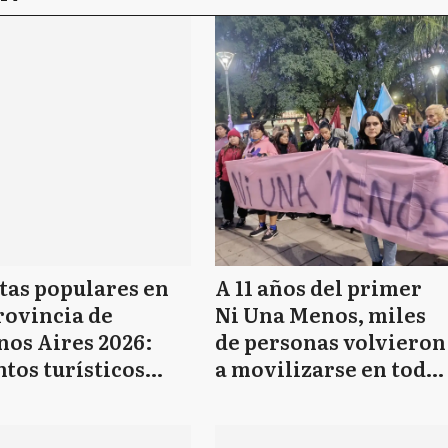
tas populares en
A 11 años del primer
rovincia de
Ni Una Menos, miles
nos Aires 2026:
de personas volvieron
tos turísticos
a movilizarse en toda
uitos del 11 al 18 de
la provincia de
o
Buenos Aires