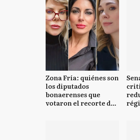
información
Zona Fría: quiénes son
Sena
los diputados
crit
bonaerenses que
red
votaron el recorte de
rég
subsidios al gas que
"Es 
afecta a 77 municipios
para