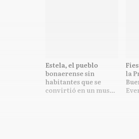
Estela, el pueblo
Fies
bonaerense sin
la P
habitantes que se
Bue
convirtió en un museo
Even
a cielo abierto
grat
de a