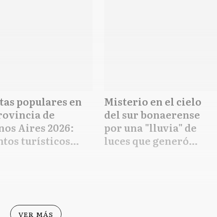
tas populares en
Misterio en el cielo
rovincia de
del sur bonaerense
nos Aires 2026:
por una "lluvia" de
tos turísticos
luces que generó
uitos del 16 al 23
alarma: a qué se debió
bril
el fenómeno
VER MÁS