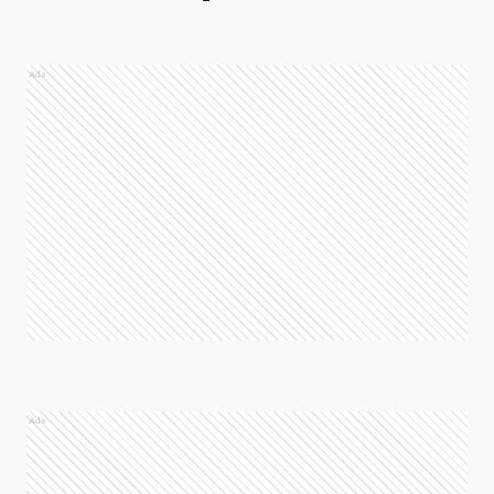
Ads
Ads