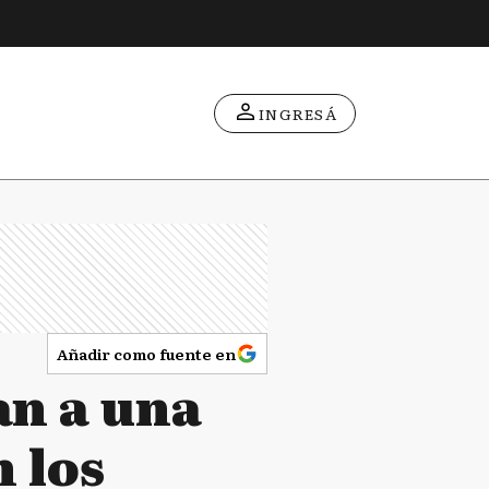
INGRESÁ
Añadir como fuente en
an a una
 los