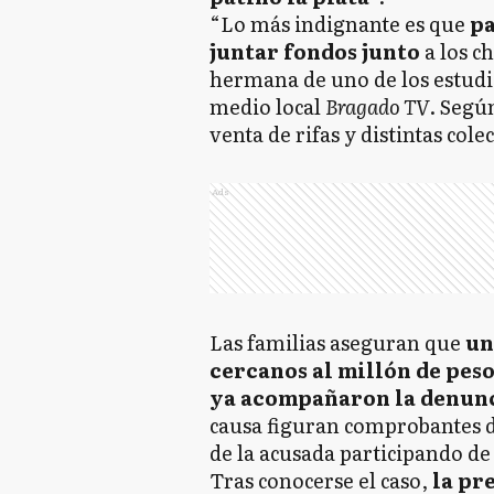
“Lo más indignante es que
pa
juntar fondos junto
a los ch
hermana de uno de los estudia
medio local
Bragado TV
. Segú
venta de rifas y distintas col
Ads
Las familias aseguran que
un
cercanos al millón de pes
ya acompañaron la denunc
causa figuran comprobantes de
de la acusada participando de 
Tras conocerse el caso,
la pr