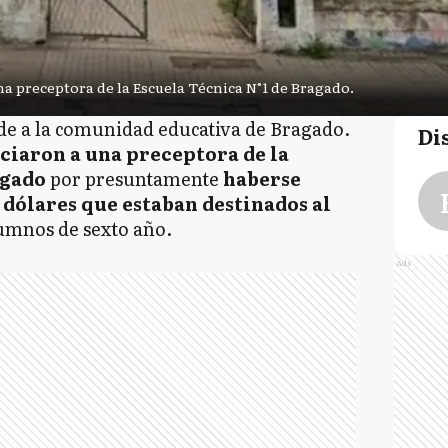
a preceptora de la Escuela Técnica N°1 de Bragado.
e a la comunidad educativa de Bragado.
Di
ciaron a una preceptora de la
agado
por presuntamente
haberse
 dólares que estaban destinados al
lumnos de sexto año.
Ads