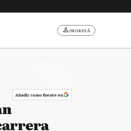
INGRESÁ
Añadir como fuente en
án
carrera