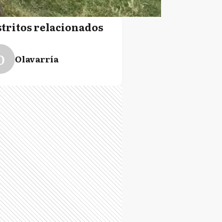
stritos relacionados
O
Olavarría