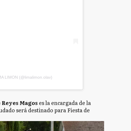
IMA LIMON (@limalimon.olav)
e Reyes Magos
es la encargada de la
udado será destinado para Fiesta de