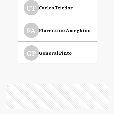
CT
Carlos Tejedor
FA
Florentino Ameghino
GP
General Pinto
GV
General Villegas
Ads
L
Lincoln