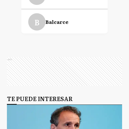
B
Balcarce
N
Necochea
Ads
O
Olavarría
TE PUEDE INTERESAR