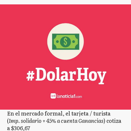
En el mercado formal, el tarjeta / turista
(
Imp. solidario + 45% a cuenta Ganancias
) cotiza
a $306,67