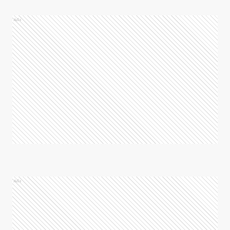
Ads
Ads