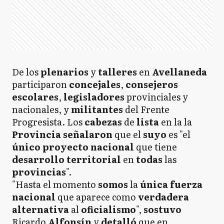
De los
plenarios
y
talleres
en
Avellaneda
participaron
concejales
,
consejeros
escolares
,
legisladores
provinciales y
nacionales, y
militantes
del Frente
Progresista. Los
cabezas
de
lista
en la la
Provincia señalaron
que el
suyo
es "el
único proyecto nacional
que tiene
desarrollo
territorial
en
todas
las
provincias
".
"Hasta el momento
somos
la
única fuerza
nacional
que aparece como
verdadera
alternativa
al
oficialismo
",
sostuvo
Ricardo
Alfonsín
y
detalló
que en