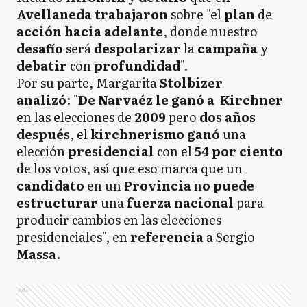
Avellaneda trabajaron
sobre "el
plan
de
acción
hacia adelante
, donde nuestro
desafío
será
despolarizar
la
campaña
y
debatir
con
profundidad
".
Por su parte, Margarita
Stolbizer
analizó
: "
De Narvaéz le ganó a Kirchner
en las elecciones de
2009
pero
dos
años
después
, el
kirchnerismo ganó
una
elección
presidencial
con el
54 por ciento
de los votos, así que eso marca que un
candidato
en un
Provincia
n
o puede
estructurar
una
fuerza nacional
para
producir cambios en las elecciones
presidenciales", en
referencia
a Sergio
Massa
.
Ads