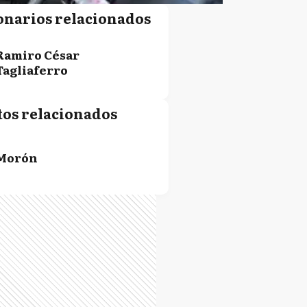
onarios relacionados
Ramiro César
Tagliaferro
tos relacionados
Morón