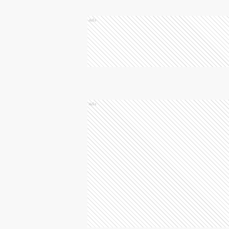
Ads
Ads