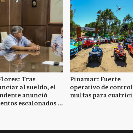
Flores: Tras
Pinamar: Fuerte
nciar al sueldo, el
operativo de control
endente anunció
multas para cuatrici
entos escalonados y
 de bono sin fecha