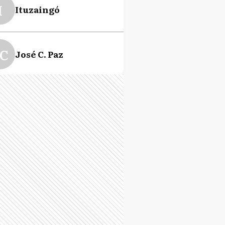
I
Ituzaingó
C
José C. Paz
P
La Plata
L
Lanús
D
Lomas de Zamora