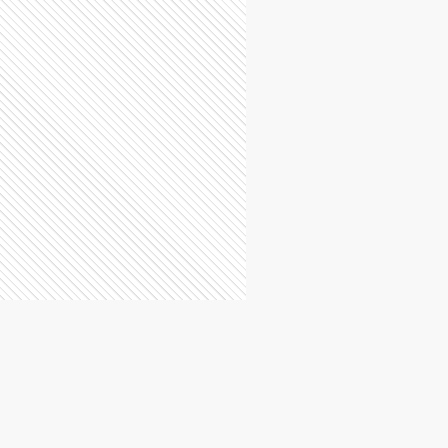
L
Luján
P
Marcos Paz
M
Moreno
M
Morón
Q
Quilmes