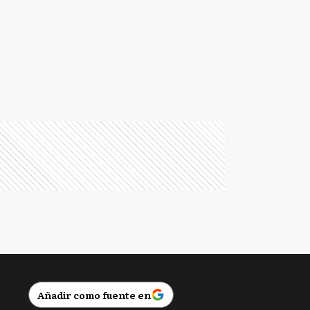
T
Tigre
Añadir como fuente en