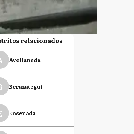
stritos relacionados
A
Avellaneda
B
Berazategui
E
Ensenada