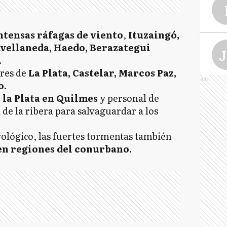
intensas ráfagas de viento
,
Ituzaingó,
vellaneda, Haedo, Berazategui
J
.
res de
La Plata, Castelar, Marcos Paz,
Ads
o.
L
 la Plata en Quilmes
y personal de
de la ribera para salvaguardar a los
ológico, las fuertes tormentas también
en regiones del conurbano.
L