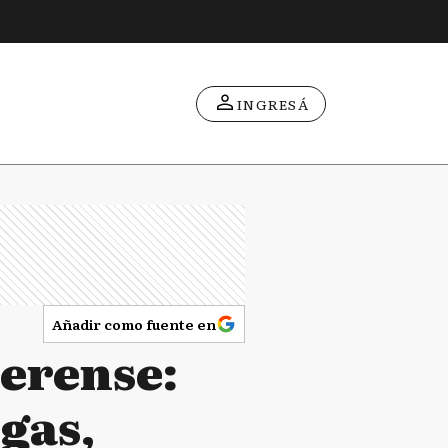
INGRESÁ
Añadir como fuente en
erense:
agas,