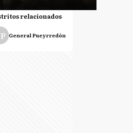
stritos relacionados
P
General Pueyrredón