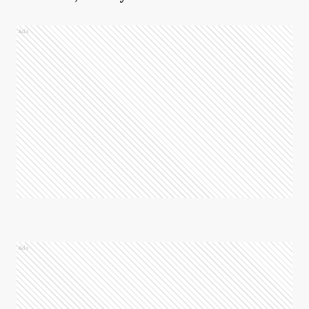
Ads
Ads