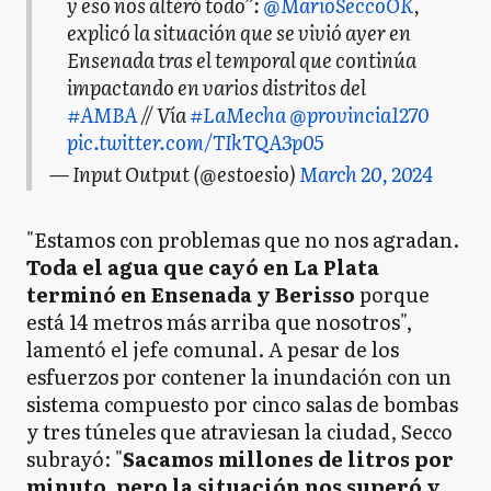
y eso nos alteró todo”:
@MarioSeccoOK
,
explicó la situación que se vivió ayer en
Ensenada tras el temporal que continúa
impactando en varios distritos del
#AMBA
// Vía
#LaMecha
@provincia1270
pic.twitter.com/TIkTQA3p05
— Input Output (@estoesio)
March 20, 2024
"Estamos con problemas que no nos agradan.
Toda el agua que cayó en La Plata
terminó en Ensenada y Berisso
porque
está 14 metros más arriba que nosotros",
lamentó el jefe comunal. A pesar de los
esfuerzos por contener la inundación con un
sistema compuesto por cinco salas de bombas
y tres túneles que atraviesan la ciudad, Secco
subrayó: "
Sacamos millones de litros por
minuto, pero la situación nos superó y