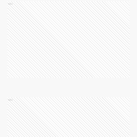
Ads
Ads