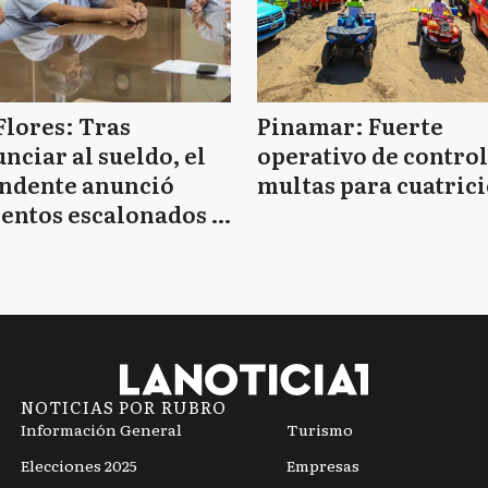
Flores: Tras
Pinamar: Fuerte
nciar al sueldo, el
operativo de control
endente anunció
multas para cuatrici
entos escalonados y
 de bono sin fecha
NOTICIAS POR RUBRO
Información General
Turismo
Elecciones 2025
Empresas