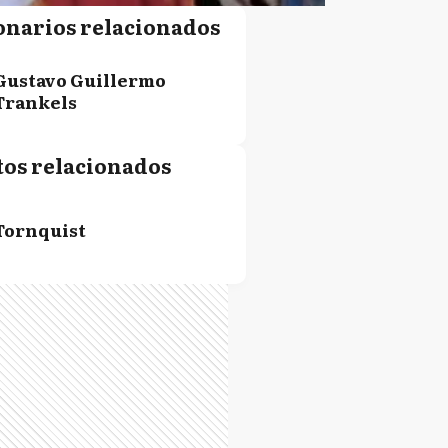
onarios relacionados
Gustavo Guillermo
Trankels
tos relacionados
Tornquist