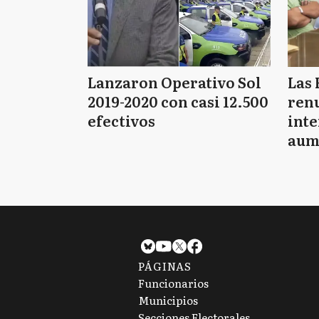
Lanzaron Operativo Sol
Las 
2019-2020 con casi 12.500
renu
efectivos
int
aum
pago
PÁGINAS
Funcionarios
Municipios
Secciones Electorales