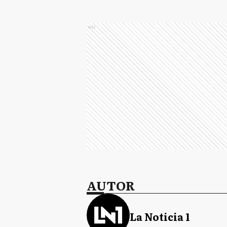
Ads
AUTOR
La Noticia 1