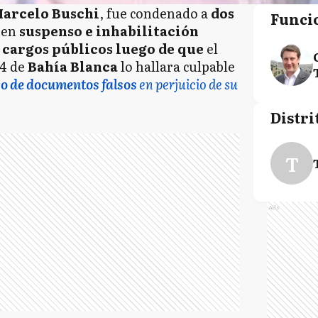
arcelo Buschi
, fue condenado a
dos
Funci
en
suspenso e inhabilitación
e cargos públicos luego de que
el
 4 de
Bahía Blanca
lo hallara culpable
uso de documentos falsos
en perjuicio de su
Distri
T
Ads