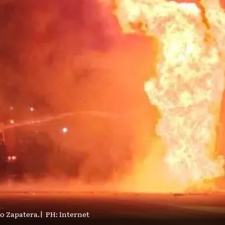
io Zapatera.
|
PH: Internet