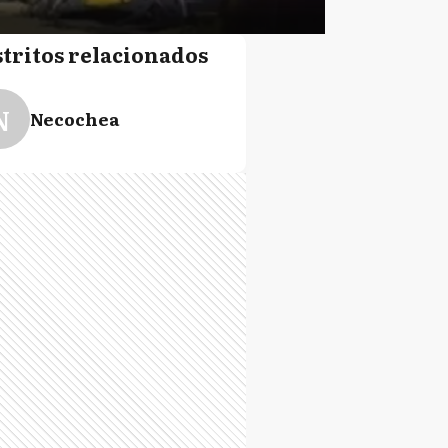
stritos relacionados
N
Necochea