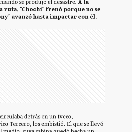
cuando se produjo el desastre
. A la
la ruta, "Chochi" frenó porque no se
ony" avanzó hasta impactar con él.
irculaba detrás en un Iveco,
co Tercero, los embistió. El que se llevó
el medio, cuya cabina quedó hecha un