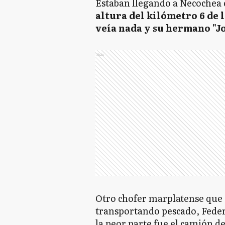
Estaban llegando a Necochea 
altura del kilómetro 6 de 
veía nada y su hermano "J
Ads
Otro chofer marplatense que c
transportando pescado, Federi
la peor parte fue el camión d