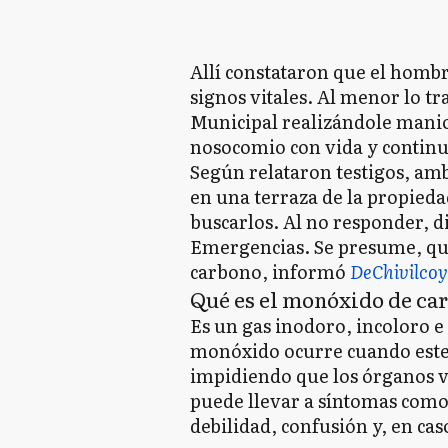
Allí constataron que el hombr
signos vitales. Al menor lo t
Municipal realizándole maniob
nosocomio con vida y contin
Según relataron testigos, am
en una terraza de la propieda
buscarlos. Al no responder, d
Emergencias. Se presume, qu
carbono, informó
DeChivilco
Qué es el monóxido de ca
Es un gas inodoro, incoloro e 
monóxido ocurre cuando este 
impidiendo que los órganos vi
puede llevar a síntomas como
debilidad, confusión y, en cas