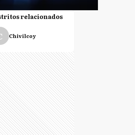
stritos relacionados
C
Chivilcoy