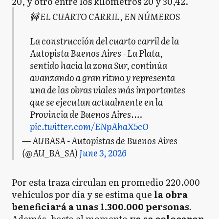
20, y otro entre los kilómetros 20 y 30,42.
🚧 EL CUARTO CARRIL, EN NÚMEROS
La construcción del cuarto carril de la
Autopista Buenos Aires - La Plata,
sentido hacia la zona Sur, continúa
avanzando a gran ritmo y representa
una de las obras viales más importantes
que se ejecutan actualmente en la
Provincia de Buenos Aires.…
pic.twitter.com/ENpAhaX5cO
— AUBASA - Autopistas de Buenos Aires
(@AU_BA_SA)
June 3, 2026
Por esta traza circulan en promedio 220.000
vehículos por día y se estima que
la obra
beneficiará a unas 1.300.000 personas.
Además, hasta el momento
ya se colocaron