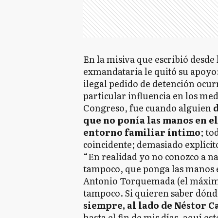
En la misiva que escribió desde 
exmandataria le quitó su apoyo:
ilegal pedido de detención ocur
particular influencia en los me
Congreso, fue cuando alguien
d
que no ponía las manos en el
entorno familiar íntimo
; t
coincidente; demasiado explícit
“En realidad yo no conozco a na
tampoco, que ponga las manos 
Antonio Torquemada (el máximo
tampoco. Si quieren saber dónd
siempre, al lado de Néstor 
hasta el fin de mis días, aquí 