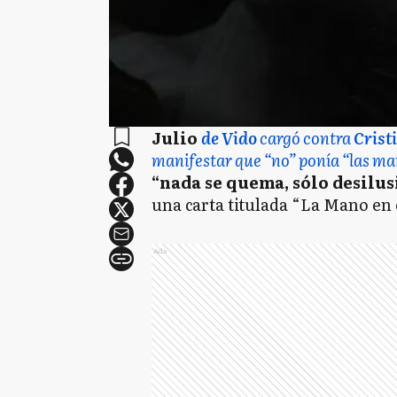
Julio
de Vido
cargó contra
Crist
manifestar que “no” ponía “las ma
“nada se quema, sólo desilu
una carta titulada “La Mano en 
Ads