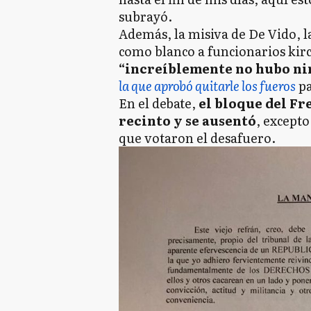
subrayó.
Además, la misiva de De Vido, l
como blanco a funcionarios kir
“increíblemente no hubo ni
la que aprobó quitarle los fueros
pa
En el debate,
el bloque del Fre
recinto y se ausentó
, excepto
que votaron el desafuero.