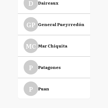
D
Daireaux
GP
General Pueyrredón
MC
Mar Chiquita
P
Patagones
P
Puan