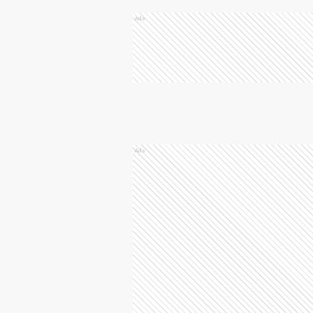
Ads
Ads