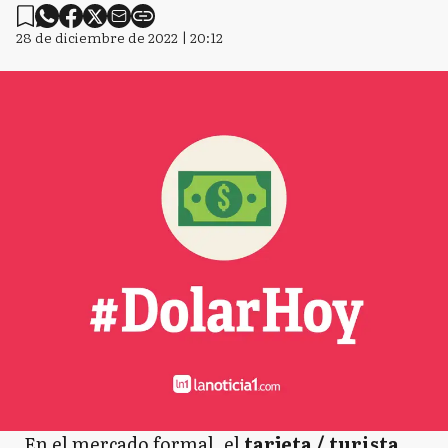
28 de diciembre de 2022 | 20:12
En el mercado formal, el
tarjeta / turista