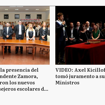
la presencia del
VIDEO: Axel Kicillof
endente Zamora,
tomó juramento a su
ron los nuevos
Ministros
ejeros escolares de
re