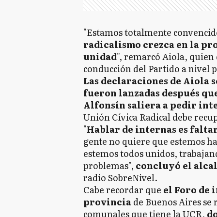
"Estamos totalmente convenci
radicalismo crezca en la pro
unidad
", remarcó Aiola, quien 
conducción del Partido a nivel 
Las declaraciones de Aiola s
fueron lanzadas después qu
Alfonsín saliera a pedir in
Unión Cívica Radical debe recup
"
Hablar de internas es faltar
gente no quiere que estemos ha
estemos todos unidos, trabajan
problemas",
concluyó el alca
radio SobreNivel.
Cabe recordar que
el Foro de 
provincia
de Buenos Aires se r
comunales que tiene la UCR,
d