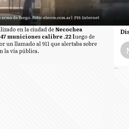
n arma de fuego. Foto: elecos.com.ar
|
PH: Internet
lizado en la ciudad de
Necochea
Di
47 municiones calibre .22 l
uego de
r un llamado al 911 que alertaba sobre
 la vía pública.
Ads