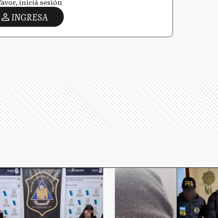
favor, iniciá sesión
INGRESA