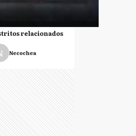
stritos relacionados
N
Necochea