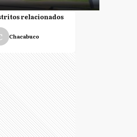
stritos relacionados
C
Chacabuco