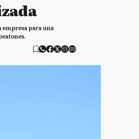
izada
na empresa para una
peatones.