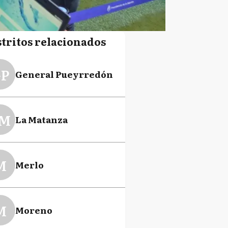
stritos relacionados
P
General Pueyrredón
M
La Matanza
M
Merlo
M
Moreno