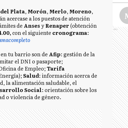
del Plata
,
Morón
,
Merlo
,
Moreno
,
n acercase a los puestos de atención
rámites de
Anses
y
Renaper
(obtención
Ads
4.00,
con el siguiente
cronograma
:
 en tu barrio son de
Afip
: gestión de la
amitar el DNI o pasaporte;
S
 Oficina de Empleo;
Tarifa
 Energía);
Salud
: información acerca de
d, la alimentación saludable, el
sarrollo Social
: orientación sobre los
ad o violencia de género.