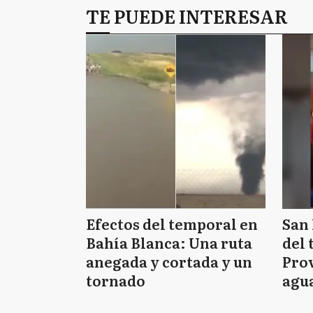
TE PUEDE INTERESAR
Efectos del temporal en
San 
Bahía Blanca: Una ruta
del 
anegada y cortada y un
Prov
tornado
agua
tie