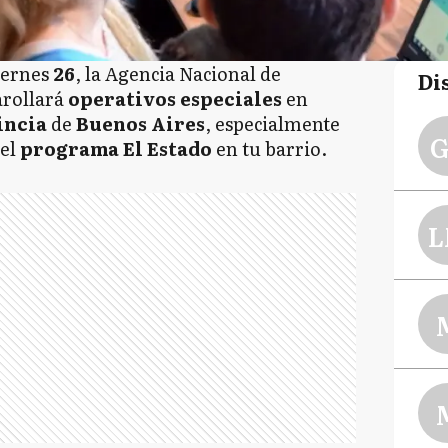
viernes
26
, la Agencia Nacional de
Di
arollará
operativos
especiales
en
incia
de
Buenos
Aires
, especialmente
G
 el
programa El
Estado
en tu barrio.
L