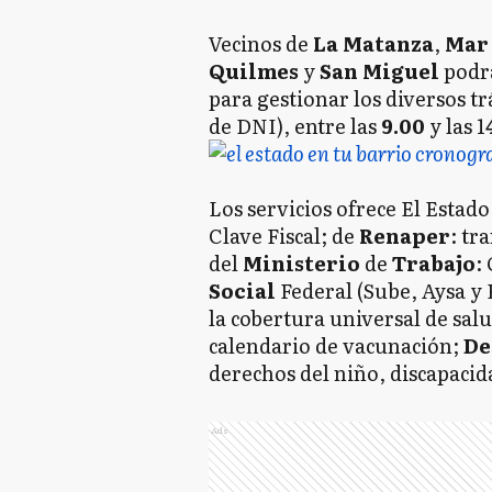
Vecinos de
La Matanza
,
Mar 
Quilmes
y
San Miguel
podrá
para gestionar los diversos t
de DNI), entre las
9.00
y las 1
Los servicios ofrece El Estado
Clave Fiscal; de
Renaper
: tr
del
Ministerio
de
Trabajo
:
Social
Federal (Sube, Aysa y
la cobertura universal de salu
calendario de vacunación;
De
derechos del niño, discapacid
Ads