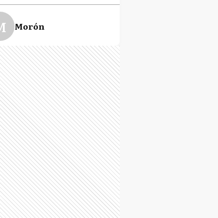
M
Morón
Q
Quilmes
M
San Miguel