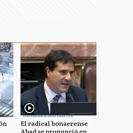
ión
El radical bonaerense
Abad se pronunció en