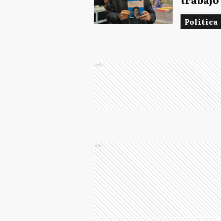
Política
Ads
Ads