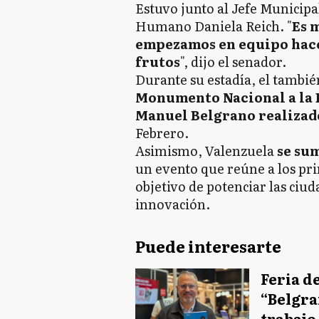
Estuvo junto al Jefe Municipa
Humano Daniela Reich. "
Es 
empezamos en equipo hace 
frutos
", dijo el senador.
Durante su estadía, el tambié
Monumento Nacional a la 
Manuel Belgrano realizad
Febrero.
Asimismo, Valenzuela
se sum
un evento que reúne a los prin
objetivo de potenciar las ciud
innovación.
Puede interesarte
Feria d
“Belgra
trabajo