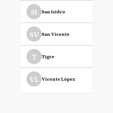
SI
San Isidro
SV
San Vicente
T
Tigre
VL
Vicente López