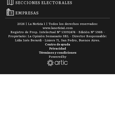
SECCIONES ELECTORALES
EMPRESAS
2026
|
La Noticia 1
| Todos los derechos reservados:
www.
lanoticia1.com
Registro de Prop. Intelectual Nº 53092474 · Edición Nº
5968
-
Propietario: La Opinión Semanario SRL - Director Responsable:
Lidia Inés Berardi - Liniers 71, San Pedro, Buenos Aires.
Centro de ayuda
Privacidad
Términos y condiciones
Powered by