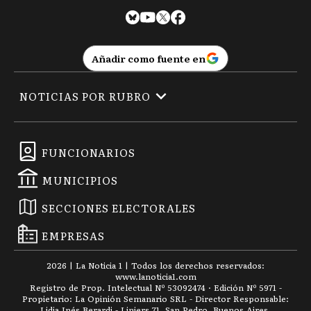
Añadir como fuente en
NOTICIAS POR RUBRO
FUNCIONARIOS
MUNICIPIOS
SECCIONES ELECTORALES
EMPRESAS
2026
|
La Noticia 1
| Todos los derechos reservados:
www.
lanoticia1.com
Registro de Prop. Intelectual Nº 53092474 · Edición Nº
5971
-
Propietario: La Opinión Semanario SRL - Director Responsable:
Lidia Inés Berardi - Liniers 71, San Pedro, Buenos Aires.