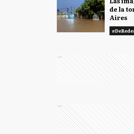
Las imá
de la t
Aires
#DeRede
Ads
Ads